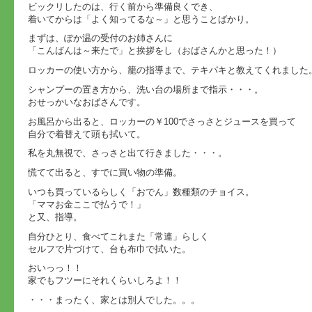
ビックリしたのは、行く前から準備良くでき、
着いてからは「よく知ってるな～」と思うことばかり。
まずは、ぽか温の受付のお姉さんに
「こんばんは～来たで」と挨拶をし（おばさんかと思った！）
ロッカーの使い方から、籠の指導まで、テキパキと教えてくれました
シャンプーの置き方から、洗い台の場所まで指示・・・。
おせっかいなおばさんです。
お風呂から出ると、ロッカーの￥100でさっさとジュースを買って
自分で着替えて頭も拭いて。
私を丸無視で、さっさと出て行きました・・・。
慌てて出ると、すでに買い物の準備。
いつも買っているらしく「おでん」数種類のチョイス。
「ママお金ここで払うで！」
と又、指導。
自分ひとり、食べてこれまた「常連」らしく
セルフで片づけて、台も布巾で拭いた。
おいっっ！！
家でもフツーにそれくらいしろよ！！
・・・まったく、家とは別人でした。。。